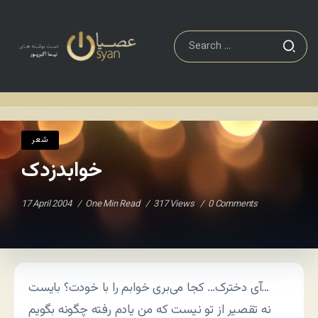
شعر
خوابدزدک
Home
/
/
شعر
خوابدزدک
17 April 2004
One Min Read
317 Views
0 Comments
آی دخترک… کجا می‌بری خوابم را با خودت؟ بایست…
نه تقصیر از تو نیست که من یادم رفته چگونه بگویم