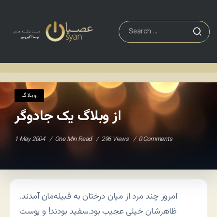
وبلاگ
از وبلاگ یک جادوگر
Home
/
/
وبلاگ
از وبلاگ یک جادوگر
1 May 2004
One Min Read
296 Views
0 Comments
امروز چند مرد از میان درختان به قبیله‌مان آمدند.
ظاهرشان خیلی عجیب بود.سفید بودند! و پوست