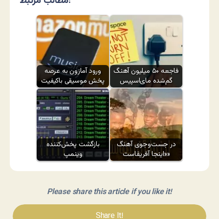
مطالب مرتبط:
فاجعه ۵۰ میلیون آهنگ
ورود آمازون به عرصه
گم‌شده مای‌اسپیس
پخش موسیقی باکیفیت
در جست‌وجوی آهنگ
بازگشت پخش‌کننده
«اینجا آفریقاست»
وینمپ
Please share this article if you like it!
Share It!