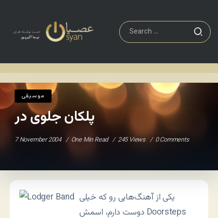
موسيقی
پلکان جلوی در
Home
/
/
موسيقی
پلکان جلوی در
7 November 2004
One Min Read
245 Views
0 Comments
یکی از آهنگ‌هایی رو که خیلی
دوست دارم، اسمش Doorsteps