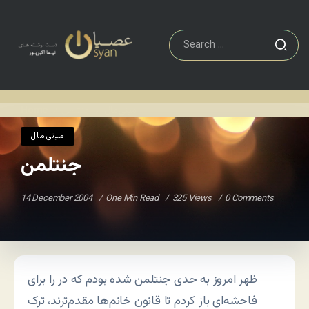
مينی‌مال
جنتلمن
Home
/
/
مينی‌مال
جنتلمن
14 December 2004
One Min Read
325 Views
0 Comments
ظهر امروز به حدی جنتلمن شده بودم که در را برای
فاحشه‌ای باز کردم تا قانون خانم‌ها مقدم‌ترند، ترک