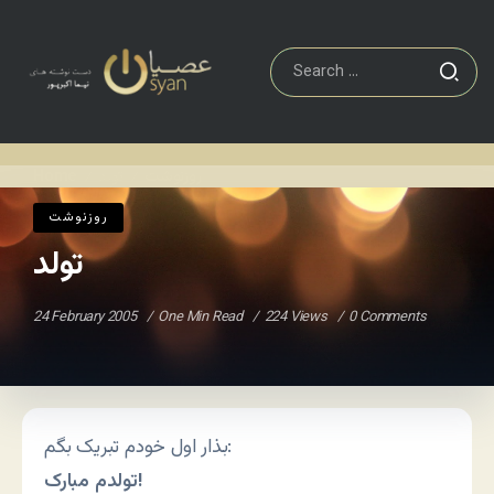
روزنوشت
تولد
Home
/
/
روزنوشت
تولد
24 February 2005
One Min Read
224 Views
0 Comments
بذار اول خودم تبریک بگم:
تولدم مبارک!