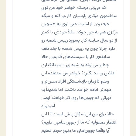
که می‌زنی درسته. خواهر خود من توی
ساختمون مرکزی پارسیان کار می‌کنه و میگه
حرف زدن از امنیت حتی توی یه همچین
مرکزی هم یه جور جوکه. مثلاً خودش با کمتر
از دو سال سابقه کار٬ پسورد رییس شعبه رو
داره. چرا؟ چون یه رییس شعبه با چند دهه
سابقه‌ی کار با سیستم‌های قدیمی٬ حالا
چطور می‌تونه یه شبه زیر و بم بانکداری
آنلاین رو یاد بگیره؟ خواهر من معتقده این
وضع تا زمان بازنشستگی افراد مسن‌تر و
مهم‌تر٬ ادامه خواهد داشت. اما شدیداً به
دورانی که جوون‌ها روی کار خواهند اومد٬
امیدواره.
حالا برای من این سؤال پیش اومده: آیا این
انتظار معقولیه که ما از جوون‌هامون داریم؟
آیا واقعا جوون‌های ما منبع حجم عظیم