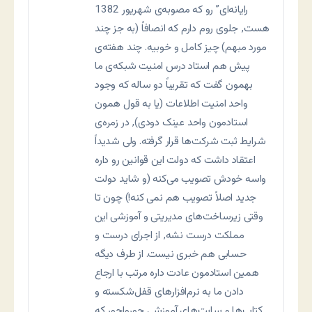
رایانه‌ای” رو که مصوبه‌ی شهریور 1382
هست٬ جلوی روم دارم که انصافاً (به جز چند
مورد مبهم) چیز کامل و خوبیه. چند هفته‌ی
پیش هم استاد درس امنیت شبکه‌ی ما
بهمون گفت که تقریباً دو ساله که وجود
واحد امنیت اطلاعات (یا به قول همون
استادمون واحد عینک دودی)٬ در زمره‌ی
شرایط ثبت شرکت‌ها قرار گرفته. ولی شدیداً
اعتقاد داشت که دولت این قوانین رو داره
واسه خودش تصویب می‌کنه (و شاید دولت
جدید اصلاً تصویب هم نمی کنه!) چون تا
وقتی زیرساخت‌های مدیریتی و آموزشی این
مملکت درست نشه٬ از اجرای درست و
حسابی هم خبری نیست. از طرف دیگه
همین استادمون عادت داره مرتب با ارجاع
دادن ما به نرم‌افزارهای قفل‌شکسته و
کتاب‌ها و سایت‌های آموزشی جورواجور که