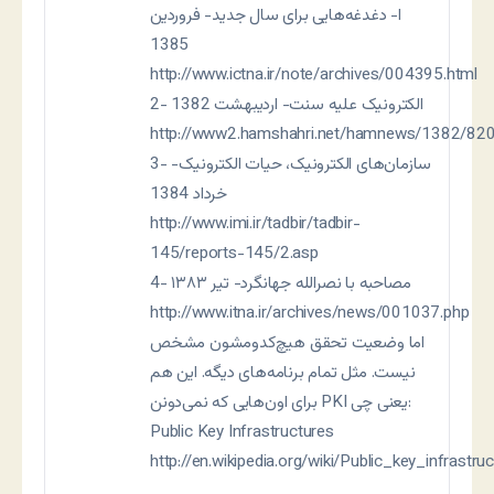
ا- دغدغه‌هايی برای سال جديد- فروردین
1385
http://www.ictna.ir/note/archives/004395.html
2- الکترونيک عليه سنت- ارديبهشت 1382
http://www2.hamshahri.net/hamnews/1382/82
3- سازمان‌های الکترونيک، حيات الکترونيک-
خرداد 1384
http://www.imi.ir/tadbir/tadbir-
145/reports-145/2.asp
4- مصاحبه با نصرالله جهانگرد- تير ۱۳۸۳
http://www.itna.ir/archives/news/001037.php
اما وضعيت تحقق هيچ‌کدومشون مشخص
نيست. مثل تمام برنامه‌های ديگه. اين هم
برای اون‌هايی که نمی‌دونن PKI يعنی چی:
Public Key Infrastructures
http://en.wikipedia.org/wiki/Public_key_infrastru