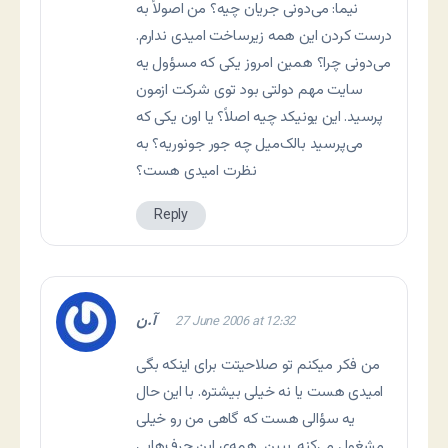
نيما: می‌دونی جريان چيه؟ من اصولاً به
درست کردن اين همه زيرساخت اميدی ندارم.
می‌دونی چرا؟ همین امروز يکی که مسؤول يه
سايت مهم دولتی بود توی شرکت ازمون
پرسيد. اين يونيکد چيه اصلاً؟ يا اون يکی که
می‌پرسيد بالک‌ميل چه جور جونوريه؟ به
نظرت اميدی هست؟
Reply
آ.ن
27 June 2006 at 12:32
من فکر میکنم تو صلاحیتت برای اینکه بگی
امیدی هست یا نه خیلی بیشتره. با این حال
یه سؤالی هست که گاهی من رو خیلی
مشغول می‌کنه. ببین٬ همه‌ی این حرف‌هایی