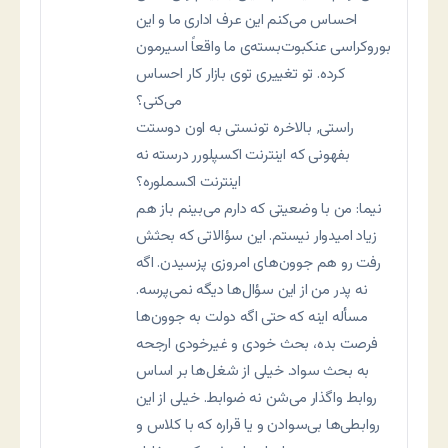
احساس می‌کنم این عرف اداری ما و این
بوروکراسی عنکبوت‌بسته‌ی ما واقعاً اسیرمون
کرده. تو تغییری توی بازار کار احساس
می‌کنی؟
راستی٬ بالاخره تونستی به اون دوستت
بفهونی که اینترنت اکسپلورر درسته نه
اینترنت اکسملوره؟
نيما: من با وضعيتی که دارم می‌بينم باز هم
زياد اميدوار نيستم. اين سؤالاتی که بحثش
رفت رو هم جوون‌های امروزی پزسيدن. اگه
نه پدر من از اين سؤال‌ها ديگه نمی‌پرسه.
مسأله اينه که حتی اگه دولت به جوون‌ها
فرصت بده، بحث خودی و غيرخودی ارجحه
به بحث سواد. خيلی از شغل‌ها بر اساس
روابط واگذار می‌شن نه ضوابط. خيلی از اين
روابطی‌ها بی‌سوادن و يا قراره که با کلاس و