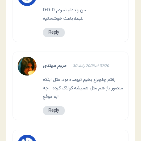
D:D::D من زنده‌ام نمردم
نيما: باعث خوشحاليه.
Reply
مریم مهتدی
30 July 2006 at 07:20
رفتم چلچراغ بخرم نیومده بود. مثل اینکه
منصور باز هم مثل همیشه کولاک کرده… چه
به موقع!
Reply