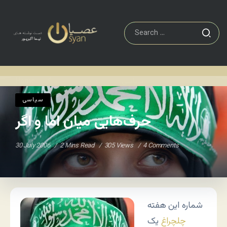
سياسی
حرف‌هایی میان اما و اگر
Home
/
/
سياسی
حرف‌هایی میان اما و اگر
30 July 2006
2 Mins Read
305 Views
4 Comments
شماره این هفته
چلچراغ
یک