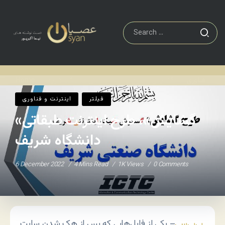
اينترنت و فناوری
«گشایش»، طرح اینترنت طبقاتی دانشگاه شریف
Home
/
/
فيلتر
اينترنت و فناوری
«گشایش»، طرح اینترنت طبقاتی
دانشگاه شریف
6 December 2022
4 Mins Read
1K Views
0 Comments
بی‌بی‌سی
– یکی از فایل‌هایی که پس از هک شدن سایت