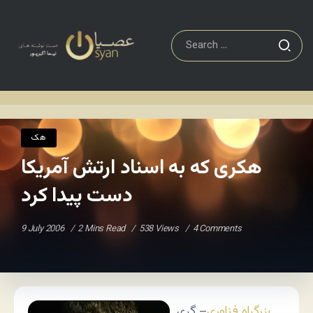
هک
هکری که به اسناد ارتش آمریکا دست پیدا کرد
Home
/
/
هک
هکری که به اسناد ارتش آمریکا
دست پیدا کرد
9 July 2006
2 Mins Read
538 Views
4 Comments
بزرگراه فناوری
– گری