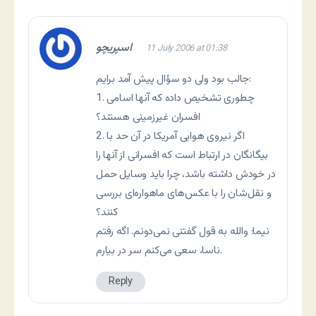
اسپريچو
11 July 2006 at 01:38
جالب بود ولى دو سؤال پيش آمد برايم:
1. چطورى تشخيص داده که آنها اسامى
افسران غيرزمينى هستند؟
2. اگر نيروى هوايى آمريکا در آن حد با
بيگانگان در ارتباط است که افسرانى از آنها را
در خودش داشته باشد، چرا بايد وسايل حمل
و نقل‌شان را با عکس‌هاى ماهواره‌اى بررسى
کنند؟
نيما: والله به قول گفتنی نمی‌دونم. اگه رفتم
ناسا، سعی می‌کنم سر در بيارم.
Reply