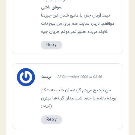
موفق باشی.
نيما: آرمان جان با عادی شدن اين چيزها
موافقم. درباره سايت هم برای من پيج نات
فاوند می‌ده. هنوز نمی‌دونم جريان چيه.
Reply
پریسا
28 December 2006 at 03:46
من ترجیح می‌دم گربه‌سان شب به شکار
رونده باشم تا جغد شب‌بيدار، گربه‌ها بهترن
آخه! ؛)
Reply