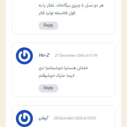
هر دو نسل با چيزی بيگانه‌اند. تفكر يا به
قول فلاسفه توليد فكر.
Reply
Ho-Z
27 December 2006 at 07:34
خفاش هستم! خوشبختم! :دی
نيما: عليک خوشوقتم!
Reply
آرمان
28 December 2006 at 02:30