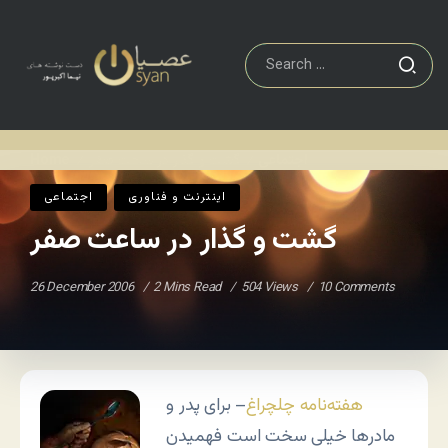
اجتماعی
گشت و گذار در ساعت صفر
Home
/
/
اينترنت و فناوری
اجتماعی
گشت و گذار در ساعت صفر
26 December 2006
2 Mins Read
504 Views
10 Comments
هفته‌نامه چلچراغ
– برای پدر و
مادرها خیلی سخت است فهمیدن