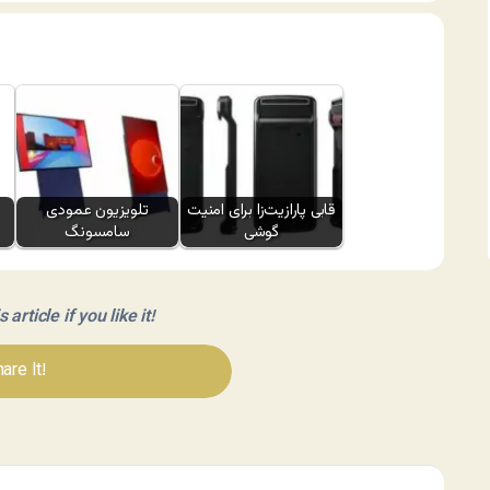
قابی پارازیت‌زا برای امنیت
تلویزیون عمودی
گوشی
سامسونگ
article if you like it!
are It!