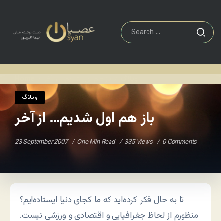
وبلاگ
باز هم اول شدیم… از آخر
Home
/
/
وبلاگ
باز هم اول شدیم… از آخر
23 September 2007
One Min Read
335 Views
0 Comments
تا به حال فکر کرده‌اید که ما کجای دنیا ایستاده‌ایم؟
منظورم از لحاظ جغرافیایی و اقتصادی و ورزشی نیست.