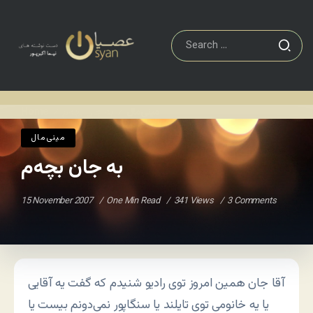
مينی‌مال
به جان بچه‌م
Home
/
/
مينی‌مال
به جان بچه‌م
15 November 2007
One Min Read
341 Views
3 Comments
آقا جان همین امروز توی رادیو شنیدم که گفت یه آقایی
یا یه خانومی توی تایلند یا سنگاپور نمی‌دونم بیست یا