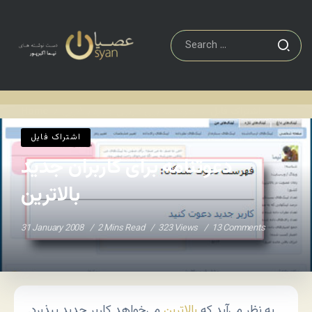
اشتراک فايل
دعوتنامه برای کاربران جدید بالاترین
Home
/
/
اشتراک فايل
دعوتنامه برای کاربران جدید
بالاترین
31 January 2008
2 Mins Read
323 Views
13 Comments
به نظر می‌آید که
بالاترین
می‌خواهد کاربر جدید بپذیرد.