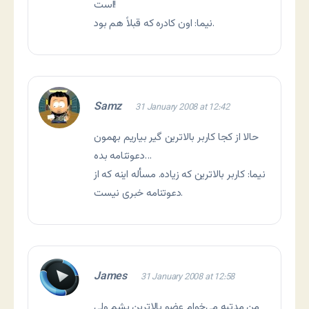
است!
نیما: اون کادره که قبلاً هم بود.
Samz
31 January 2008 at 12:42
حالا از کجا کاربر بالاترین گیر بیاریم بهمون
دعوتنامه بده…
نیما: کاربر بالاترین که زیاده. مسأله اینه که از
دعوتنامه خبری نیست.
James
31 January 2008 at 12:58
من مدتیه می‌خوام عضو بالاترین بشم ولی