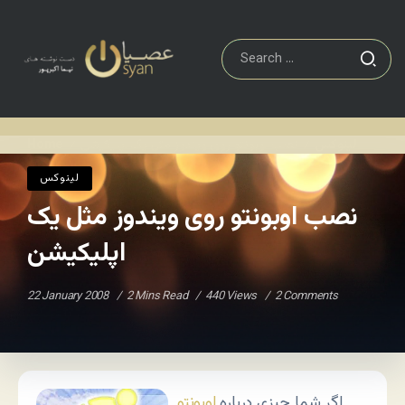
لینوکس
نصب اوبونتو روی ویندوز مثل یک اپلیکیشن
Home
/
/
لینوکس
نصب اوبونتو روی ویندوز مثل یک
اپلیکیشن
22 January 2008
2 Mins Read
440 Views
2 Comments
اگر شما چیزی درباره
اوبونتو