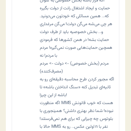
اگه قرار باشه بخش خصوصی به عنوان
حمایت و ایجاد اشتغال رانت از دولت بگیره
که… همین مسائلی که خودتون می‌دونید.
هر چی می‌شه می‌گن دولت! می‌گن مرغداری
و… بخش خصوصیه باید از طرف دولت
حمایت بشه! در همن کشورها که فرمودی
همچین حمایت‌هایی صورت نمی‌گیره! مردم
با مردم! نه
مردم (بخش خصوصی) -> دولت -> مردم
(مصرف‌کننده)
اگه مجبور کردن طرح محاسبه دقیقه‌ای رو به
ثانیه‌ای تبدیل کنه «سنگ انداختن باشه» تا
باشه از این چیزا!
اگه منظورت MMS هست که خوب قانونش
نبوده! شما نظر بهتری داشتی؟ همینجوری با
بلوتوس چه چیزایی که برای هم نمی‌فرستند!
حالا با MMS اولین عکس… رو به n نفر با