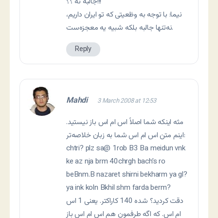
جالبه نه ؟؟!!!
نیما: با توجه به وظعیتی که تو ایران داریم،
نه‌تنها جالبه بلکه شبیه یه معجزه‌ست.
Reply
Mahdi
3 March 2008 at 12:53
مثه اینکه شما اصلاً اس ام اس باز نیستید.
اینم متن اس ام اس شما به زبان خلاصه‌تر:
chtri? plz sa@ 1rob B3 Ba meidun vnk
ke az nja brm 40chrgh bach’s ro
beBnm.B nazaret shirni bekharm ya gl?
ya ink koln Bkhil shm farda berm?
دقت کردید؟ شده 140 کاراکتر. یعنی 1 اس
ام اس. که اگه طرفمون هم اس ام اس باز