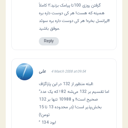
گرفتن روزی 100تا پیامک بزنید؟! کاملاً
همینه که هست! هر کی دوست داره بره
ایرانسل بخره! هر کی دوست داره بره سوئد!!
موفق باشید.
Reply
علی
4 March 2008 at 09:54
البته منظور از 132 در این پاراگراف:
“اما تقسیم بر 132 می‌شه 82 ! که یک عدد
صحیح است!! و 10988 تنها بر 132
بخش‌پذیر است! (در محدوده 13 تا 15
تومن!)
” 134 بود!