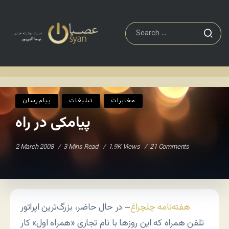
پیام‌رسان
پیامکی در راه
Home
/
/
مخابرات
تبلیغات
پیام‌رسان
پیامکی در راه
2 March 2008
3 Mins Read
1.9K Views
21 Comments
هفته‌نامه چلچراغ
– در حال حاضر، بزرگ‌ترین اپراتور
تلفن همراه که این روزها با نام تجاری «همراه اول» کار