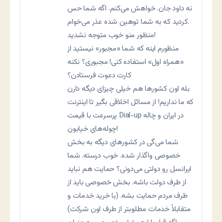
نه داود جان. خواهش می‌کنم. اگه شما حس
کردید که به شما توهین شده عذر می‌خوام.
منظور منو خوب متوجه نشدید!
منظورم اینه که شما «مجبور» نیستید از
«همراه اول» استفاده کنی! مجبوری؟ نکنه
کارت دعوت فرستادن؟
بله اون کشورها هم خیلی چیزای دیگه دارن
که ما نداریم! از مسائل اخلاقی بگیر تا اینترنت
پرسرعت با قیمت Dial-up در ایران و چاله
چوله‌های خیابون!
شما می‌گی در کشورهای دیگه به بخش
خصوصی واگذار شده. خوب درسته. شما
ایرانسل رو دولتی می‌دونی؟ حمایت هم نباید
از طرف دولت باشه. بخش خصوصی باید از
طرف مردم حمایت بشه. (با خرید خدمات و
متقابلاً خدمات مطلوبتر از طرف اون شرکت)