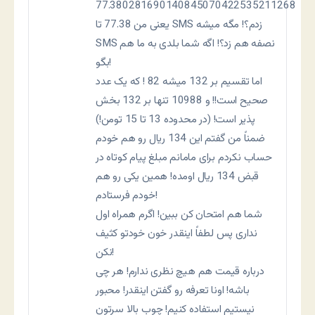
77.380281690140845070422535211268
یعنی من 77.38 تا SMS زدم؟! مگه میشه
SMS نصفه هم زد؟! اگه شما بلدی به ما هم
بگو!
اما تقسیم بر 132 میشه 82 ! که یک عدد
صحیح است!! و 10988 تنها بر 132 بخش
پذیر است! (در محدوده 13 تا 15 تومن!)
ضمناً من گفتم این 134 ریال رو هم خودم
حساب نکردم برای مامانم مبلغ پیام کوتاه در
قبض 134 ریال اومده! همین یکی رو هم
خودم فرستادم!
شما هم امتحان کن ببین! اگرم همراه اول
نداری پس لطفاً اینقدر خون خودتو کثیف
نکن!
درباره قیمت هم هیچ نظری ندارم! هر چی
باشه! اونا تعرفه رو گفتن اینقدر! محبور
نیستیم استفاده کنیم! چوب بالا سرتون