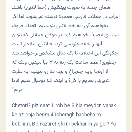
همان جمله به صورت پینگلیش (خط لاتین) باشد.
اِعراب در جملات فارسی معمولا نوشته نمی‌شوند اما اگر
بخواهیم آن‌را به خط لاتین بنویسیم، تعداد حروف
بیشتری مصرف خواهیم کرد. در عوض جملاتی که بتوان
آنها را خلاصه‌نویسی کرد، به لاتین ساده‌تر است.
چگونگی این اختلاف با یک مثال مشخص‌تر خواهد شد:
چطوری؟ لطفا ساعت یک ربع به ۳ بیا میدون ونک که
از اونجا بریم چلچراغ و بچه ها رو ببینیم. به نظرت
شیرینی بخریم یا گل؟ یا اینکه کلا بیخیال شیم فردا
بریم؟
Chetori? plz saat 1 rob be 3 bia meydon vanak
ke az onja berim 40cheragh bacheha ro
bebinim. Be nazaret shirni bekharim ya gol? Ya