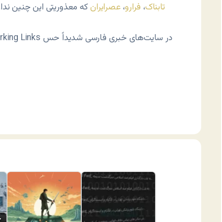
تابناک
،
فرارو
،
عصرایران
که معذوریتی این چنین ندارن
چ