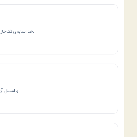
خدا سایه‌ی تک‌خال وب (عصیان دامة برکات) رو از سر ما کم نکنه.
داره میاد news-digg.com از خود g