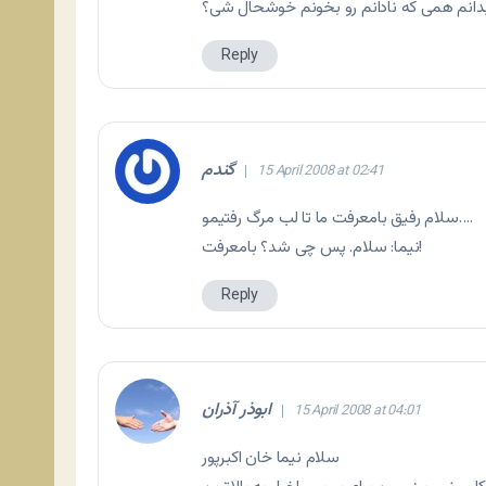
بدانم همی که نادانم رو بخونم خوشحال شی؟
Reply
گندم
15 April 2008 at 02:41
سلام رفيق بامعرفت ما تا لب مرگ رفتيمو….
نیما: سلام. پس چی شد؟ بامعرفت!
Reply
ابوذر آذران
15 April 2008 at 04:01
سلام نیما خان اکبرپور