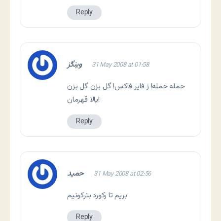
Reply
وینگز
31 May 2008 at 01:58
حمله حمله! ز فایر فاکس! گل بزن گل بزن
یالا قهرمان!
Reply
حمید
31 May 2008 at 02:56
بریم تا رکورد بترکونیم
Reply