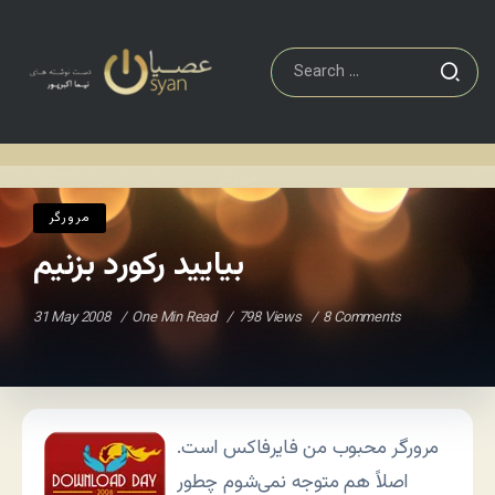
مرورگر
بیایید رکورد بزنیم
Home
/
/
مرورگر
بیایید رکورد بزنیم
31 May 2008
One Min Read
798 Views
8 Comments
مرورگر محبوب من فایرفاکس است.
اصلاً هم متوجه نمی‌شوم چطور