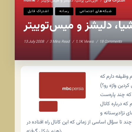
اشتراک فايل
ام‌بی‌سی پرشیا، دلیشز و میس‌توییتر
Home
/
/
شبکه‌های اجتماعی
رسانه
اشتراک فايل
شیا، دلیشز و میس‌توییتر
13 July 2008
3 Mins Read
1.1K Views
18 Comments
 وظیفه دارم که
کردین واژه رو؟)
 نژادپرستانه و
چند تا سؤال اساسی از زمانی که این کانال راه افتاده در
ذهنم شکل گرفته.