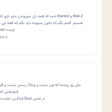
شما که قصد دل سوزوندن مارو داری که می‌گی «
هستم. گفتم بگم که دلتون بسوزه.» باید بگم که فعلا این 
متاسفانه و فقط با کیفیت نسبتا خوب TS و cam اومده.
ولی واقعا منم دلم می‌خواد این فیلم wall-e را ببینم.
مثل روز روشنه که اون سایت و وبلاگ رسمی نیست و افراد
فیلم‌هایی که
در ضمن اتفاقاً فرکانس نایلست در مشهد قوی‌ترین فرکانس این ماهواره است.