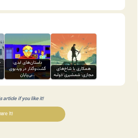
داستان‌های ابدی:
چ
همکاری با شاخ‌های
گشت‌وگذار در ویدیوی
مجازی: شمشیری دولبه
بی‌پایان…
article if you like it!
are It!