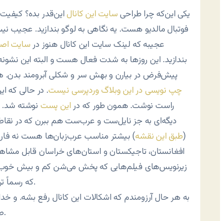
یکی این‌که چرا طراحی
سایت این کانال
این‌قدر بده؟ کیفیت
فوتبال مالدیو هست. یه نگاهی به لوگو بندازید. عجیب نی
عجیبه که لینک سایت این کانال هنوز در
سایت اصل
بندازید. این روزها به شدت فعال هست و البته این نشون
پیش‌فرض در بیارن و بهش سر و شکلی آبرومند بدن. ه
چپ نویسی در این وبلاگ وردپرسی نیست
. در حالی که ا
راست نوشت. همون طور که در
این پست
نوشته شد. ام
دیگه‌ای به جز نایل‌ست و عرب‌ست هم ببرن که در نق
(
طبق این نقشه
) بیشتر مناسب عرب‌زبان‌ها هست نه فارسی‌
افغانستان، تاجیکستان و استان‌های خراسان قابل مشاهده 
زیرنویس‌های فیلم‌هایی که پخش می‌شن کم و بیش خوب و
که رسماً ترجمه فاجعه‌ای بود. یک جاهایی شدیداً به خنده افتادم.
به هر حال آرزومندم که اشکالات این کانال رفع بشه. و خد
صبح تا شب بشینم و فیلم ببینم و از کار و زندگی بیفتم.