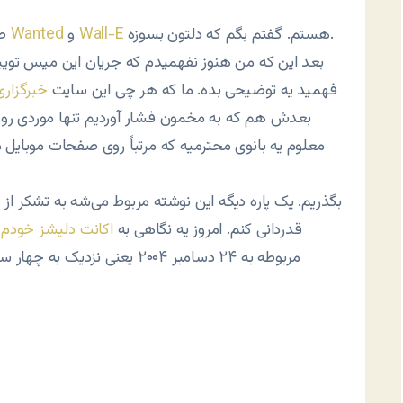
هستم. گفتم بگم که دلتون بسوزه.
Wall-E
و
Wanted
صحبت فیلم شد. خواستم بگم در حال دانلود فیلم‌های
بعد این که من هنوز نفهمیدم که جریان این میس توییتر
فهمید یه توضیحی بده. ما که هر چی این سایت
خبرگزاری
بعدش هم که به مخمون فشار آوردیم تنها موردی رو که
معلوم یه بانوی محترمیه که مرتباً روی صفحات موبایل م
بگذریم. یک پاره دیگه این نوشته مربوط می‌شه به تشکر از
قدردانی کنم. امروز یه نگاهی به
اکانت دلیشز خودم
ا
مربوطه به ۲۴ دسامبر ۲۰۰۴ یع