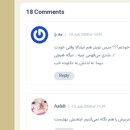
18 Comments
مه یا
15 July 2008 at 10:55
ا خودتم؟؟؟ میس تویتر هم ایشالا وقتی خودت
شدی می‌فهمی چیه… دیگه هیچی…!
نیما: نه لذتش به دانلوده خب.
Reply
habib
15 July 2008 at 11:39
ربیش را هم نگاه نمی‌کنیم. اینفنیتی بهترست