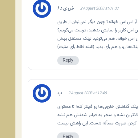
ش ی د ا
2 August 2008 at 01:38
ه؟ چون دیگر نمی‌توان از طریق http به بالاترین رای داد،‌ پس فرقی
اس اس کاربر را نمایش بدهید، درست می‌گویم؟
اس اس خوانه، هم می‌تونید لینک مستقل بهش
ینک‌ها رو و هم رأی بدید (البته فقط رآی مثبت)
Reply
پ
2 August 2008 at 12:46
 گذاشتن خارجی‌ها رو فیلتر کنه! تا محتوای
Reply