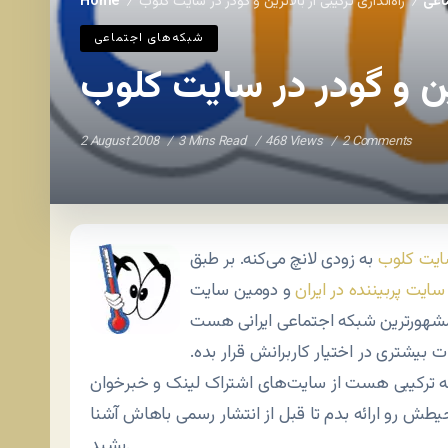
اعی
راه‌اندازی ترکیبی از بالاترین و گودر در سایت کلوب
Home
/
/
شبکه‌های اجتماعی
ترین و گودر در سایت کلوب
2 August 2008
3 Mins Read
468 Views
2 Comments
یت کلوب
به زودی لانچ می‌کنه. بر طبق
سایت پربیننده در ایران
و دومین سایت
هورترین شبکه اجتماعی ایرانی هست
 بیشتری در اختیار کاربرانش قرار بده.
طش رو ارائه بدم تا قبل از انتشار رسمی باهاش آشنا
بشید.