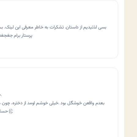
بسی لذتیدیم از داستان. تشکرات به خاطر معرفی این لینک. ب
پرستار برام جغجغه 
خب، از این که تک‌خوری نمی‌کنی، واقعن مرسی.
بعدم واقعن خوشگل بود .خیلی خوشم اومد از دختره، چون من
حساب نمی‌کنم چه برسه به مزدوج شدنو این حرفا ((;