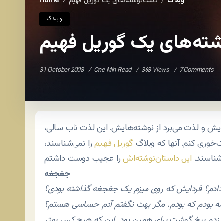
وبلاگ
دست‌نوشته‌های یک گوریل فهیم
Home
/
/
وبلاگ
ته‌های یک گوریل فهیم
31 October 2008
One Min Read
368 Views
7 Comments
یش و لذت می‌برد از نوشته‌هایش. این لذت ناب سالی،
‌خوری کنم. آنها که وبلاگ
گوریل فهیم
را نمی‌شناسند،
ناسند.
این داستان‌نوشته‌اش
جغجغه
 دادم؟ فردایش که روی میزم یک جغجغه گذاشته بودی؟
لمه بودم که بودم. مگر بهت نگفتم آدم حساسی هستم؟
 زدم بیخ گوشت برای همین بود. این که هیچ کس بهتر