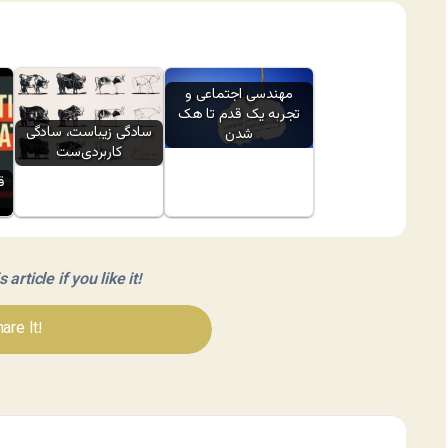
مهندسی اجتماعی و
تجربه یک قدم تا هک
سادگی زیباست، سادگی
شدن
کاربردی‌ست
ق
article if you like it!
are It!