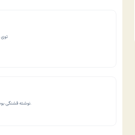
توی و
نوشته قشنگی بود خیلی جالب تمومش کرد. احساساتی و پرمعنا.