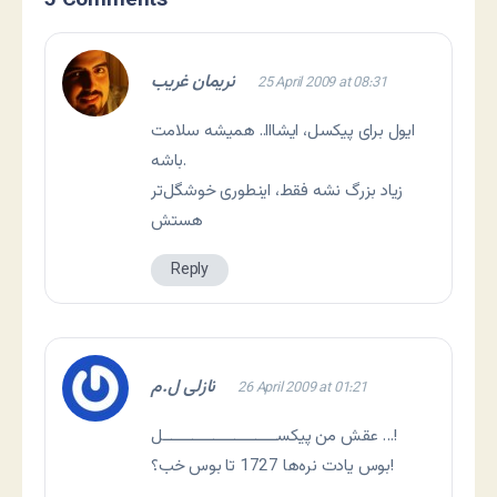
5 Comments
نريمان غريب
25 April 2009 at 08:31
ایول برای پیکسل، ایشااا.. همیشه سلامت
باشه.
زیاد بزرگ نشه فقط، اینطوری خوشگل‌تر
هستش
Reply
نازلی ل.م
26 April 2009 at 01:21
عقش من پیکســـــــــــــــــــــــــــل …!
بوس یادت نره‌ها 1727 تا بوس خب؟!