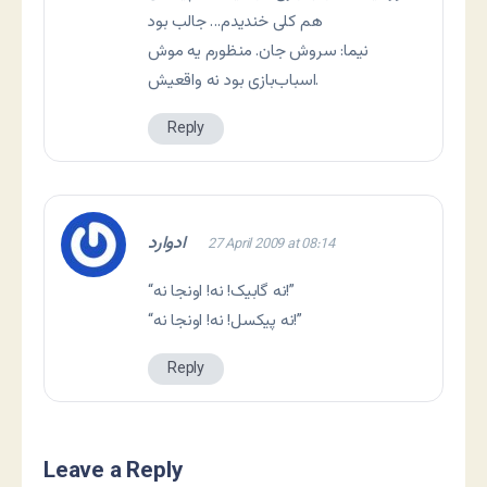
هم کلی خندیدم… جالب بود
نیما: سروش جان. منظورم یه موش
اسباب‌بازی بود نه واقعیش.
Reply
ادوارد
27 April 2009 at 08:14
“نه گابیک! نه! اونجا نه!”
“نه پيكسل! نه! اونجا نه!”
Reply
Leave a Reply