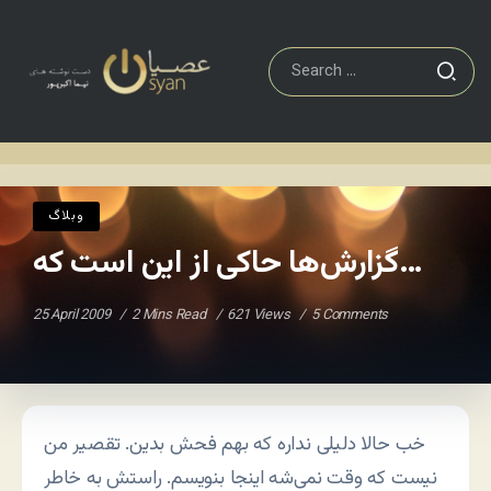
گزارش‌ها حاکی از این است که…
وبلاگ
Home
/
/
وبلاگ
گزارش‌ها حاکی از این است که…
25 April 2009
2 Mins Read
621 Views
5 Comments
خب حالا دلیلی نداره که بهم فحش بدین. تقصیر من
نیست که وقت نمی‌شه اینجا بنویسم. راستش به خاطر