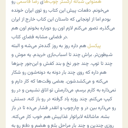
همنوایی شبانه ارکستر چوب‌ها
ی
رضا قاسمی
رو
می‌خونم. دفعات پیش این کتاب رو توی ایران خونده
بودم اما از اونجایی که داستان این کتاب خارج از ایران
می‌گذره، تصور می‌کنم لازم اون رو دوباره بخونم اون هم
در فضایی مشابه فضای کتاب.
پیکسل
هم داره روز به روز گنده‌تر می‌شه و البته
شیطون‌تر. براش چند تا اسباب‌بازی خریدم. یه موش و
چند تا توپ. چند جور نخ و بند کفش و این‌جور چیزها
هم داره که روی چند بار دونه به دونه‌شون رو شکار
می‌کنه و می‌کشدشون. بعضی وقت‌ها که کار دارم و
نمی‌ذاره به کارم برسم، می‌ذارمش تو اتاق نشیمن و در رو
کیپ می‌کنم. چند روزه یاد گرفته در رو باز کنه. دستش
رو می‌ذاره بین در و چارچوب و انقدر فشار می‌ده تا در باز
بشه. ماشالله لابراتوار غذاییش هم خوب کار می‌کنه.
روزی چندین و چند بار مراحل بلع و هضم و دفع رو به