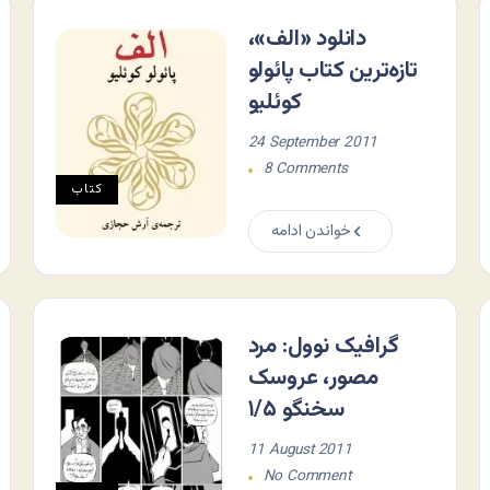
دانلود «الف»،
تازه‌ترین کتاب پائولو
کوئلیو
24 September 2011
8 Comments
کتاب
خواندن ادامه
گرافیک نوول: مرد
مصور، عروسک
سخنگو ۱/۵
11 August 2011
No Comment