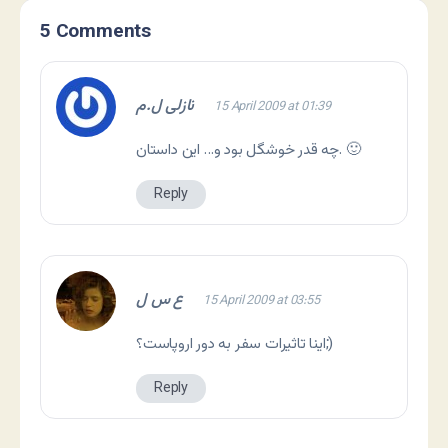
5 Comments
نازلی ل.م
15 April 2009 at 01:39
چه قدر خوشگل بود و… این داستان. 🙂
Reply
ع س ل
15 April 2009 at 03:55
اینا تاثیرات سفر به دور اروپاست؟;)
Reply