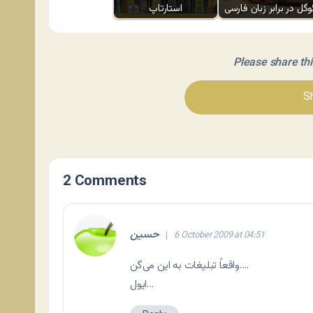
وگل در برابر زبان فارسی
استارتاپ
Please share this 
Sh
2 Comments
حسين
6 October 2009 at 04:51
واقعاً تبلیغات به این می‌گن….
ایول…