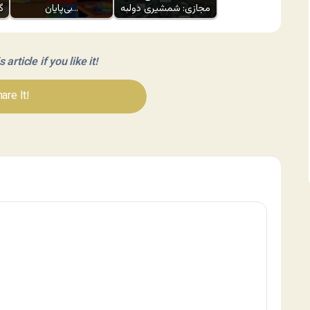
مجازی: شمشیری دولبه
بی‌پایان…
گ
article if you like it!
are It!