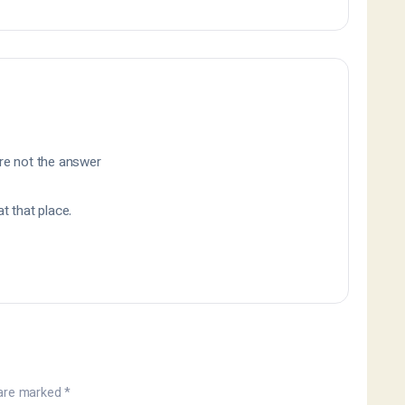
are not the answer
t that place.
 are marked
*