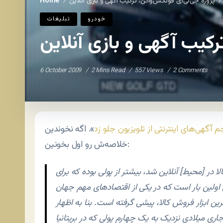
پروژه جی‌تی‌آی فولکس‌واگن، ترکیب آگهی و بازی آنلاین
Home
/
/
خودرو
تبلیغات
رکیب آگهی و بازی آنلاین
6 October 2009
2 Mins Read
557 Views
2 Comments
 آگهی‌های اینترنتی از تلویزیون جلو زد
». اگه نخوندین
خلاصه‌ش رو اول بخونین:
 صرف تبلیغ کالا در [محیط] آنلاین شد، بیشتر از پولی بوده که برای
 اولین بار است که در یکی از اقتصادهای مهم جهان
رین ابزار فروش کالا، پیشی گرفته است. بنا به اظهار
اری میلادی نزدیک به یک چهارم پولی که در بریتانیا