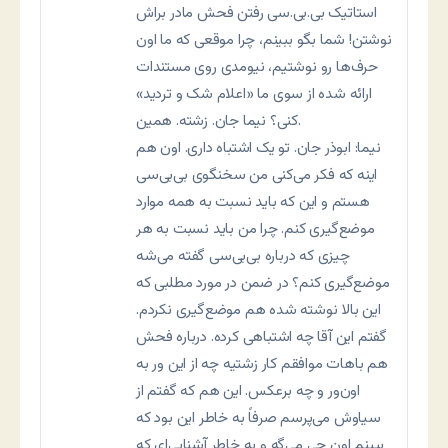
استاتیک بی.بی.سی رفتن فحش مادر براش
نوشتن! شما بگو ببینم، چرا موقعی که ما اون
حرف‌ها رو نوشتیم، نیومدی روی مستندات
ارائه شده از سوی ما «اعلام شک و تردید»
کنی؟ نیما جان. زشته. همین.
نیما: ابوذر جان. تو یک اشتباه داری. اون هم
اینه که فکر می‌کنی من سخنگوی بی‌بی‌سی
هستم و این که باید نسبت به همه موارد
موضع‌گیری کنم. چرا من باید نسبت به هر
چیزی که درباره بی‌بی‌سی گفته می‌شه
موضع‌گیری کنم؟ در ضمن در مورد مطلبی که
این بالا نوشته شده هم موضع‌گیری نکردم.
گفتم این آقا چه اشتباهی کرده. درباره فحش
هم باهات موافقم کار زشتیه چه از این ور به
اون‌ور و چه برعکس. این هم که گفتم از
سیاوش می‌پرسم صرفاً به خاطر این بود که
ببینم اون چی می‌گه و به خاطر آشنایی‌ای که