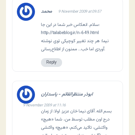
محمد
9 November 2009 at 09:57
سلام. انعکاس خبر شما در این جا:
http://talabeblog.ir/n-649.html
نیما: هر چند تغییر کوچیکی توی نوشته
آوردی اما خب… ممنون از اطلاع‌رسانی.
Reply
ابوذر منتظرالقائم - پاسداران
9 November 2009 at 11:16
بسم الله. آقای نیما خان عزیز. اولا: از زمان
درج اون مطلب توسط من، شما «هیچ»
واکنشی، تاکید می‌کنم، «هیچ» واکنشی