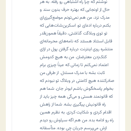
نوشتم که چرا راه اشتباهی رو رفته. به هر
حال از اونجایی که بهتره حرف بدون سند و
مدرک نزد، من هم نمی‌تونم موضع‌گیری‌ای
بکنم درباره ادعای تو. اسکرین‌شات‌هایی که
تو توی وبلاگت گذاشتی، دقیقاً همون‌قدر
قابل استناد هستند که نامه‌های محرمانه‌ای
منتشره روی اینترنت درباره گرفتن پول در ازای
کتک‌زدن معترضان. من به هیچ کدومش
اعتماد نمی‌کنم تا زمانی که عیناً چیزی برام
ثابت بشه با مدرک مستدل. از طرفی من
صادرکننده هیچ کامنتی در وبلاگ تو نبودم که
بخوام پاسخگوش باشم ابوذر جان. شما هم
که قانونمند هستی و می‌گی همه چیز باید از
راه قانونیش پیگیری بشه. شما از راهش
اقدام کردی و شکایت کردی. به نظرم همین
راه رو ادامه بده. من هم اگه سیاوش رو دیدم
ازش می‌پرسم جریان چی بوده. متأسفانه