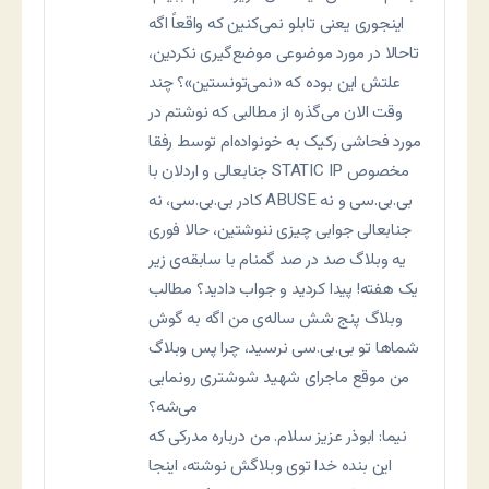
اینجوری یعنی تابلو نمی‌کنین که واقعاً اگه
تاحالا در مورد موضوعی موضع‌گیری نکردین،
علتش این بوده که «نمی‌تونستین»؟ چند
وقت الان می‌گذره از مطالبی که نوشتم در
مورد فحاشی رکیک به خونواده‌ام توسط رفقا
جنابعالی و اردلان با STATIC IP مخصوص
کادر بی.بی.سی، نه ABUSE بی.بی.سی و نه
جنابعالی جوابی چیزی ننوشتین، حالا فوری
یه وبلاگ صد در صد گمنام با سابقه‌ی زیر
یک هفته! پیدا کردید و جواب دادید؟ مطالب
وبلاگ پنج شش ساله‌ی من اگه به گوش
شماها تو بی.بی.سی نرسید، چرا پس وبلاگ
من موقع ماجرای شهید شوشتری رونمایی
می‌شه؟
نیما: ابوذر عزیز سلام. من درباره مدرکی که
این بنده خدا توی وبلاگش نوشته، اینجا