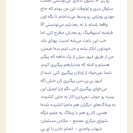
نشون ندادی. می‌تونستی اصالت IP رو زیر
سئوال ببری و اونوقت این من بودم که حاج
مهدی بوترابی رو وسط می‌نداختم تا بگه اون
IP واقعا راسته یا نه. بعدشم می‌تونستی
فرضیه اسپوفینگ رو بعدش مطرح کنی. اما
خب این باعث می‌شه امنیت پهنای باند
خودتون انکار بشه و خب اینم بده! ضمنن:
من از طریق ابیوز بیش از یک ماهه که پیگیر
هستم و البته که چندبارهم پیگیری کردم.
شما نمی‌خواد از اردلان پیگیری کنی. شما از
ابیوز بی.بی.سی پیگیری کن خیلی اگه
می‌خوای پیگیری کنی. بگو چرا ایمیل این
پسره رو جواب نمی‌دین! کار به جایی کشیده،
به وبلاگ‌های دیگران هم ماجرا کشیده شده!
همین کار رو هم با وبلاگ یه عضو دیگه
شورای مرکزی مجمع – عکاس مسلمان:
شهاب واجدی – انجام دادن با ای پی