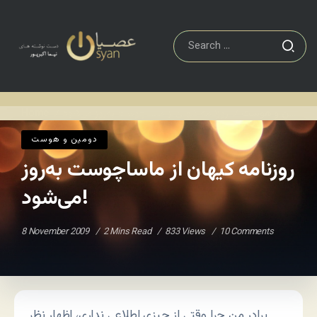
روزنامه کیهان از ماساچوست به‌روز می‌شود!
دومين و هوست
Home
/
/
دومين و هوست
روزنامه کیهان از ماساچوست به‌روز
می‌شود!
8 November 2009
2 Mins Read
833 Views
10 Comments
برادر من چرا وقتی از چیزی اطلاعی نداری، اظهار نظر