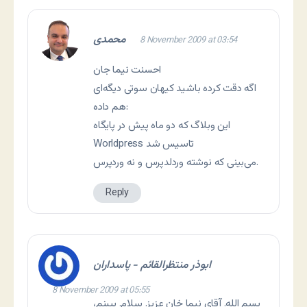
محمدی
8 November 2009 at 03:54
احسنت نیما جان
هم داده:
اين وبلاگ كه دو ماه پيش در پايگاه
Worldpress تاسيس شد
می‌بینی که نوشته وردلدپرس و نه وردپرس.
Reply
ابوذر منتظرالقائم - پاسداران
8 November 2009 at 05:55
بسم الله. آقای نیما خان عزیز. سلام. ببینم،