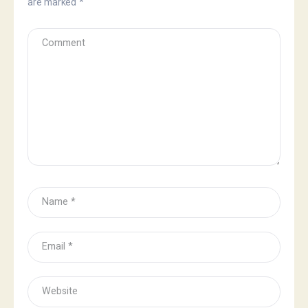
are marked
*