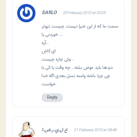
SAfiLO
20 February 2010 at 02:05
سمت ما که از این خبرا نیست. چیست تیوتر
خوردنی یا …
آره…
ای کاش
ولی چاره چیست…
دیدها باید عوض بشه… چه وقت با کی با
چی چرا. باشه واسه نسل بعدی اگه خدا
خواست.
Reply
ع.ل.ي.ر.ض.ا
21 February 2010 at 08:48