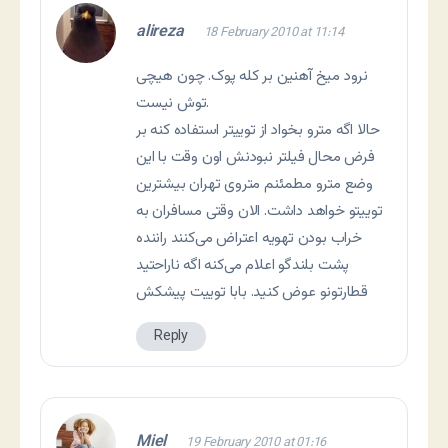
alireza
18 February 2010 at 11:14
نرود میخ آهنین بر کله پوک. چون هیچی
توش نیست.
حالا اگه مترو بخواد از توییتر استفاده کنه بر
فرض محال فیلتر نبودنش اون وقت با این
وضع مترو مطمئنم متروی تهران بیشترین
توییتو خواهد داشت. الان وقتی مسافران به
خراب بودن تهویه اعتراض می‌کنند راننده
پشت بلندگو اعلام می‌کنه اگه ناراحتید
قطارتونو عوض کنید. بابا توییت پیشکش
Reply
Miel
19 February 2010 at 01:16