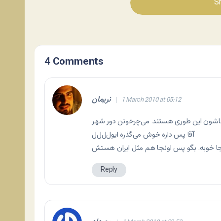
Sh
4 Comments
نریمان
1 March 2010 at 05:12
آقا پس داره خوش می‌گذره ایول‌ل‌ل‌ل
جا خوبه. بگو‌ پس اونجا هم مثل ایران هستش
Reply