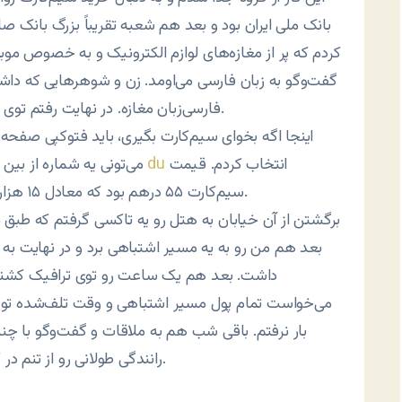
بانک ملی ایران بود و بعد هم شعبه تقریباً بزرگ بانک ص
کردم که پر از مغازه‌های لوازم الکترونیک و به خصوص موبای
گفت‌وگو به زبان فارسی می‌اومد. زن و شوهرهایی که داش
فارسی‌زبان مغازه. در نهایت رفتم توی یه مغازه موبایل‌فروشی و تقاضای سیم‌کارت دوبی کردم.
اینجا اگه بخوای سیم‌کارت بگیری، باید فتوکپی صفحه
انتخاب کردم. قیمت
du
می‌تونی یه شماره از بین شماره‌های موجود انتخاب کنی. من یه شماره از اوپراتور
سیم‌کارت ۵۵ درهم بود که معادل ۱۵ هزار تومان شد و نیم ساعت هم طول کشید که فعال شد.
برگشتن از آن خیابان به هتل رو یه تاکسی گرفتم که طبق 
بعد هم من رو به یه مسیر اشتباهی برد و در نهایت به
داشت. بعد هم یک ساعت رو توی ترافیک کشنده گ
می‌خواست تمام پول مسیر اشتباهی و وقت تلف‌شده توی را
بار نرفتم. باقی شب هم به ملاقات و گفت‌وگو با چند
رانندگی طولانی رو از تنم در کنه. سرعت پایین اینترنت داره دیوانه‌ام می‌کنه در ضمن.