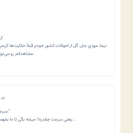
از
نیما: مهدی جان گل از احوالات کشور خودم قبلاً حکایت‌ها کردم
مشاهداتم رو می‌نویسم که ملت بدونن جاهای دیگه هم چه خبره.
:46
“سرعت پایین اینترنت داره دیوانه‌ام می‌کنه در ضمن.”
یعنی سرعت چقدره؟ میشه بگی تا ما بفهمیم دقیقآ چقدره بتونیم یه مقایسه انجام بدیم…