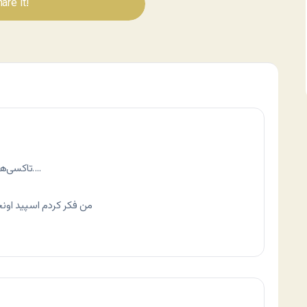
are It!
تاکسی‌هاشون این طوری هستند. می‌چرخونن دور شهر….
من فکر کردم اسپید اون