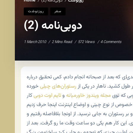
روزنوشت
دوبی‌نامه (2)
Home
/
/
سفر
روزنوشت
دوبی‌نامه (2)
1 March 2010
2 Mins Read
572 Views
4 Comments
دی‌ای که بعد از صبحانه انجام دادم، کمی تحقیق درباره
ر طول کشید. ناهار در یکی از
رستوران‌های چیلی
خورده
وبی که توی
مجله ویندوز خاورمیانه
و
تایم اوت دوبی
کار
بر رستوران به جایی نرسید. از اونجا بلافاصله رفتیم و
ی. این کار هم یکی دو ساعت وقت ما رو گرفت. بعد از
وان. اولین چیزی که توجهم رو جلب کرد ساختمون بزرگ