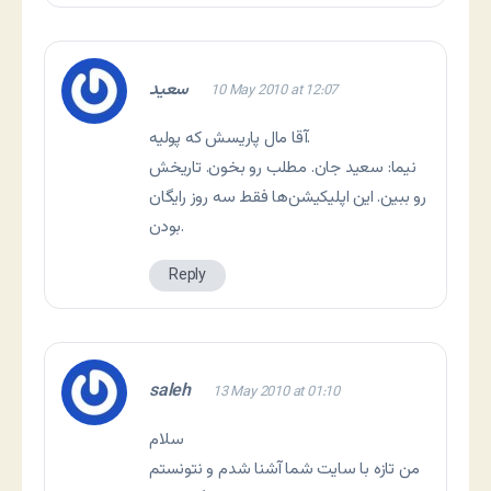
سعید
10 May 2010 at 12:07
آقا مال پاریسش که پولیه.
نیما: سعید جان. مطلب رو بخون. تاریخش
رو ببین. این اپلیکیشن‌ها فقط سه روز رایگان
بودن.
Reply
saleh
13 May 2010 at 01:10
سلام
من تازه با سایت شما آشنا شدم و نتونستم