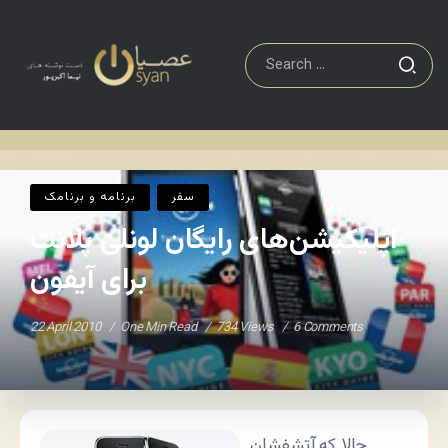
برنامه و برنامک
اپلیکیشن‌های رایگان لونلی پلانت برای آیفون
Home
/
/
سفر
برنامه و برنامک
اپلیکیشن‌های رایگان لونلی پلانت
برای آیفون
22 April 2010
One Min Read
734 Views
6 Comments
حالا که آتشفشان