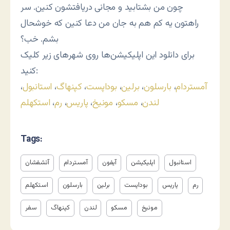
چون من بشتابید و مجانی دریافتشون کنین. سر
راهتون یه کم هم به جان من دعا کنین که خوشحال
بشم. خب؟
برای دانلود این اپلیکیشن‌ها روی شهرهای زیر کلیک
کنید:
آمستردام
،
بارسلون
،
برلین
،
بوداپست
،
کپنهاگ
،
استانبول
،
لندن
،
مسکو
،
مونیخ
،
پاریس
،
رم
،
استکهلم
Tags:
استانبول
اپلیکیشن
آیفون
آمستردام
آتشفشان
رم
پاریس
بوداپست
برلین
بارسلون
استکهلم
مونیخ
مسکو
لندن
کپنهاگ
سفر