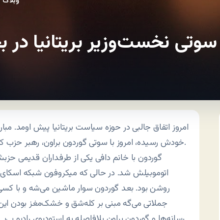
وبلاگ
سوتی نخست‌وزیر بریتانیا در ب
امروز اتفاق جالبی در حوزه سیاست بریتانیا پیش اومد. مبار
خودش رسیده، امروز با سوتی گوردون براون، رهبر حزب کارگر و نخست‌وزیر فعلی بریتانیا وارد مرحله جدیدی شد.
گوردون با خانم دافی یکی از طرفداران قدیمی حز
اتوموبیلش شد. در حالی که میکروفون شبکه اسکای ر
روشن بود. بعد گوردون سوار ماشین می‌شه و با کسی 
جملاتی می‌گه مبنی بر کله‌شق و خشک‌مغز بودن ای