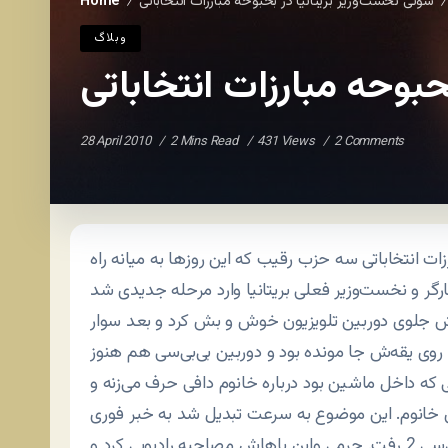
سوتی نخست‌وزیر بریتانیا در بحبوحه مبارزات انتخاباتی
Home
/
/
وبلاگ
حبوحه مبارزات انتخاباتی
28 April 2010
2 Mins Read
431 Views
2 Comments
زات انتخاباتی سه حزب رقیب که این روزها به میانه راه
بش جلوی دوربین تلویزیون خوش و بش کرد و بعد سوار
وی یقه‌ش جا مونده بود و دوربین بی‌بی‌سی هم هنوز
که داخل ماشین بود درباره خانوم دافی حرف می‌زنه و
ن خانوم. این موضوع به سرعت تبدیل شد به خبر فوری
رسانه‌ها و گوردون براون بلافاصله به استودیوی رادیو بی‌بی‌سی 2 رفت. جرمی واین باهاش مصاحبه رادیویی کرد و