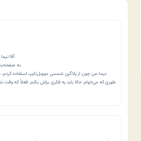
آقا نیما
نه صفحه‌بندی داره نه یک آرشیو ماهانه داره. حیفه به خدا.
نیما: من چون از پلاگین شمسی مووبل‌تایپ استفاده کردم، م
طوری که می‌خوام. حالا باید یه فکری براش بکنم. فعلاً که وقت نشده. فقط دسته‌بندی موضوعی این کنار هست.