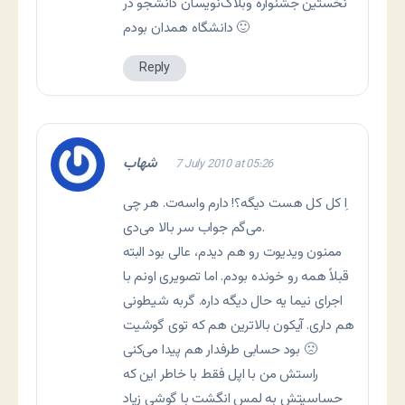
نخستین جشنواره وبلاگ‌نویسان دانشجو در
دانشگاه همدان بودم 🙂
Reply
شهاب
7 July 2010 at 05:26
اِ کل کل هست دیگه؟! دارم واسه‌ت. هر چی
می‌گم جواب سر بالا می‌دی.
ممنون ویدیوت رو هم دیدم، عالی بود البته
قبلاً همه رو خونده بودم. اما تصویری اونم با
اجرای نیما یه حال دیگه داره. گربه شیطونی
هم داری. آیکون بالاترین هم که توی گوشیت
بود حسابی طرفدار هم پیدا می‌کنی 🙁
راستش من با اپل فقط با خاطر این که
حساسیتش به لمس انگشت با گوشی زیاد