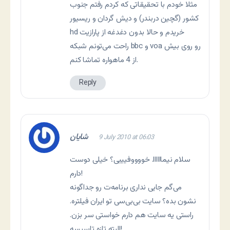
مثلا خودم با تحقیقاتی که کردم رفتم جنوب
کشور (گچین دربندر) و دیش گردان و ریسیور
hd خریدم و حالا بدون دغدغه از پارازیت
راحت می‌تونم شبکه bbc و voa رو روی بیش
از 4 ماهواره تماشا کنم.
Reply
شایان
9 July 2010 at 06:03
سلام نیماااااا. خووووفیییی؟ خیلی دوست
دارم!
می‌گم جایی نداری برنامه‌ت رو جداگونه
نشون بده؟ سایت بی‌بی‌سی تو ایران فیلتره.
راستی یه سایت هم دارم خواستی سر بزن.
البته تازه تاسیسه!