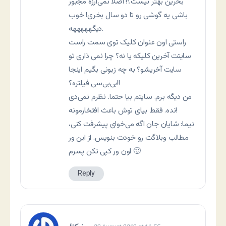
بخرین بهتر نیست؟! اصلا نمی‌ارزه مجبور
باشی یه گوشی رو تا دو سال بخری! خوب
دیگهههههه.
راستی اون عنوان کلیک توی سمت راست
سایتت آخرین کلیکه یا نه؟ چرا نمی ذاری تو
سایت آخریشو؟ به چه زبونی بگیم اینجا
بی‌بی‌سی فیلتره؟!!
من دیگه برم. سایتم بیا حتما. نظرم نمی‌دی
نده. فقط بیای توش باعث افتخارمونه!
نیما: شایان جان اگه می‌خوای پیشرفت کنی،
مطالب وبلاگت رو خودت بنویس. از این ور
اون ور کپی نکن پسرم 🙂
Reply