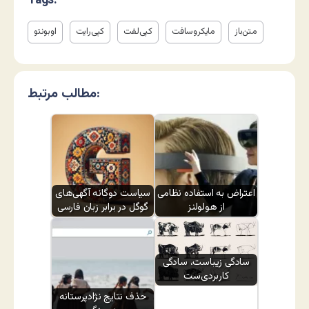
Tags:
متن‌باز
مایکروسافت
کپی‌لفت
کپی‌رایت
اوبونتو
مطالب مرتبط:
اعتراض به استفاده نظامی
سیاست دوگانه آگهی‌های
از هولولنز
گوگل در برابر زبان فارسی
سادگی زیباست، سادگی
کاربردی‌ست
حذف نتایج نژادپرستانه