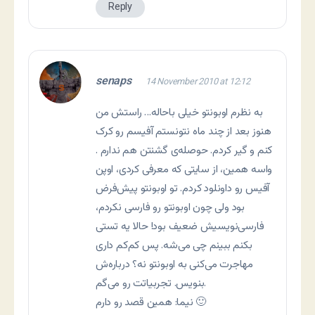
Reply
senaps
14 November 2010 at 12:12
به نظرم اوبونتو خیلی باحاله… راستش من
هنوز بعد از چند ماه نتونستم آفیسم رو کرک
کنم و گیر کردم. حوصله‌ی گشنتن هم ندارم .
واسه همین، از سایتی که معرفی کردی، اوپن
آفیس رو داونلود کردم. تو اوبونتو پیش‌فرض
بود ولی چون اوبونتو رو فارسی نکردم،
فارسی‌نویسیش ضعیف بود! حالا یه تستی
بکنم ببینم چی می‌شه. پس کم‌کم داری
مهاجرت می‌کنی به اوبونتو نه؟ درباره‌ش
بنویس. تجربیاتت رو می‌گم.
نیما: همین قصد رو دارم 🙂