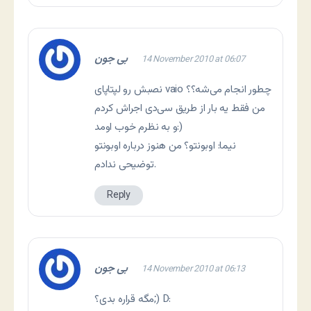
بی جون
14 November 2010 at 06:07
نصبش رو لپتاپای vaio چطور انجام می‌شه؟؟
من فقط یه بار از طریق سی‌دی اجراش کردم
و به نظرم خوب اومد:)
نیما: اوبونتو؟ من هنوز درباره اوبونتو
توضیحی ندادم.
Reply
بی جون
14 November 2010 at 06:13
مگه قراره بدی؟;) D: