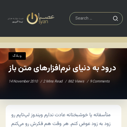
وبلاگ
درود به دنیای نرم‌افزارهای متن باز
Home
/
/
وبلاگ
درود به دنیای نرم‌افزارهای متن باز
14 November 2010
2 Mins Read
862 Views
9 Comments
متأسفانه یا خوشبختانه عادت ندارم ویندوز لپ‌تاپم رو
زود به زود عوض کنم. هر وقت هم فکرش رو می‌کنم