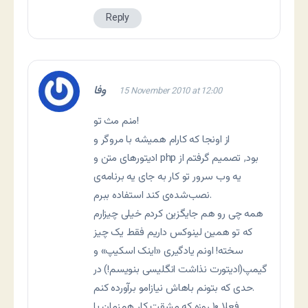
Reply
وفا
15 November 2010 at 12:00
منم مث تو!
از اونجا که کارام همیشه با مروگر و
ادیتورهای متن و php بود٬ تصمیم گرفتم از
یه وب سرور تو کار به جای یه برنامه‌ی
نصب‌شده‌ی کند استفاده ببرم.
همه چی رو هم جایگزین کردم خیلی چیزارم
که تو همین لینوکس داریم فقط یک چیز
سخته! اونم یادگیری «اینک اسکیپ» و
گیمپ(ادیتورت نذاشت انگلیسی بنویسم!) در
حدی که بتونم باهاش نیازامو برآورده کنم.
فعلا ۱۰ روزه که مشقت کار همزمان با