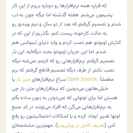
که قراره همه نرم‌افزارها رو دوباره بریزم از این کار
پشیمون می‌شم. هفته گذشته اما دیگه جون به لب
شدم و تصمیم گرفتم که بعد از دو سال و نیم ویندوز رو
به حالت کارخونه ریست کنم. بگذریم از این که در
کنارش اوبونتو هم نصب کردم و وارد دنیای لینوکس هم
شدم. اما این جریان اوبونتو بحث دیگه‌ایه. این بار
تصمیم گرفتم نرم‌افزارهایی رو که لازمم نمی‌شه دیگه
نصب نکنم. از طرف دیگه تصمیم قاطع گرفتم که برم
. مطمئناً
Open Source
یا
سراغ نرم‌افزارهای
متن باز
خیلی‌هاتون می‌دونین که نرم‌افزارهای متن باز چی
هستن اما برای اونهایی که نمی‌دونن به زبون ساده بگم
به نرم‌افزارهایی می‌گن که افراد می‌تونند در کد منبع
اونها تغییر ایجاد کرده و یا اشکالات احتمالیشون رو رفع
کنن (
تعریف کامل در ویکی‌پدیا
). مهم‌ترین مشخصه‌ای