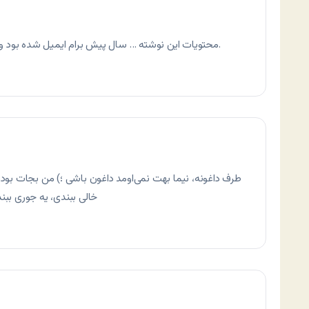
محتویات این نوشته … سال پیش برام ایمیل شده بود و فکر کنم که مربوط به یه سازمان آمریکایی بود.
طرف داغونه، نیما بهت نمی‌اومد داغون باشی ؛) من بجات بودم 
خالی ببندی، یه جوری ببن