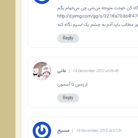
نگاه کن خودت متوجه می‌شی چی می‌خوام بگم
http://d.yimg.com/gg/u/3218a70dd4f
 مطالب باید آدم به چشم یک اسپم نگاه کنه
Reply
مانی
14 December 2010 at 06:45
از زمین تا آسمون
Reply
مسیح
14 December 2010 at 07:31