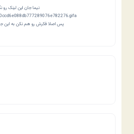
نیما جان این لینک رو 
470ccd6e088db777289076e782276.gifa
پس اصلا فکرش رو هم نکن به این جور