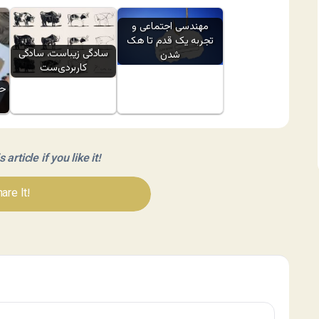
مهندسی اجتماعی و
تجربه یک قدم تا هک
سادگی زیباست، سادگی
شدن
کاربردی‌ست
حذ
article if you like it!
are It!