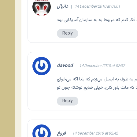
دانیال
14 December 2010 at 01:01
Reply
davood
14 December 2010 at 02:07
به طرف یه ایمیل می‌زدم که بابا اگه می‌خوای
د که ملت باور کنن. خیلی ضایع نوشته جون تو
Reply
فروغ
14 December 2010 at 02:42