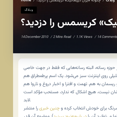
وبلاگ
چگونه «ایران دیپلماتیک» کریسمس را دزدید؟
Home
/
/
وبلاگ
تیک» کریسمس را دزدید؟
14 December 2010
2 Mins Read
1.1K Views
14 Comment
در حوزه رسانه، البته رسانه‌هایی که فقط در جهت خاصی
یلی روی اینترنت سبز می‌شود. یک اسم پرطمطراق هم
ریسمان به هم. تهمت و افترا و اخبار دروغ و ناروا هم
ودشان نیست، هیچ اشکال که ندارد، مستحب مؤکد است
لابد.
رنگ برای خودش انتخاب کرده و
چنین خبری
را منتشر
 می‌توانید آن را
در شیعه‌نیوز ببینید
). موضوع آن قدر