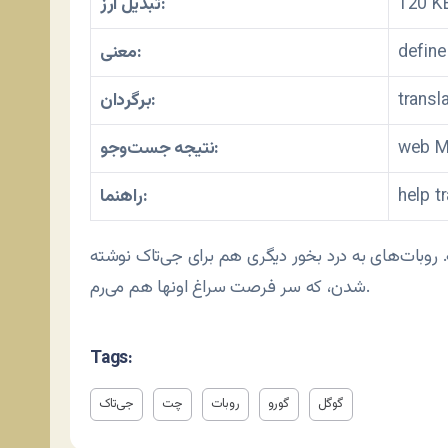
120 K
تبدیل ارز:
define
معنی:
transl
برگردان:
web M
نتیجه جست‌وجو:
help t
راهنما:
. روبات‌های به درد بخور دیگری هم برای جی‌تاک نوشته
شدن، که سر فرصت سراغ اونها هم می‌رم.
Tags:
گوگل
گورو
روبات
چت
جی‌تاک