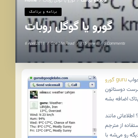
برنامه و برنامک
گورو یا گوگل روبات
Home
/
/
برنامه و برنامک
گورو یا گوگل روبات
6 April 2011
One Min Read
715 Views
5 Comments
رویاتی هست دست‌پخت آزمایشگاه گوگل. روباتی که جواب
guru
گورو
فهرست دوستاتون
 اطلاعاتی مانند
تفاده از مترجم
ه رو می‌شه با