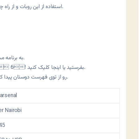
استفاده از این روبات و از راه چت به دست آورد.
به برنامه مسنجری وصل بشید که جی‌تاک رو پشتیبانی می‌کنه.
.
بفرستید یا
اینجا کلیک کنید
 6!
حالا guru رو از توی فهرست دوستان پیدا کنید و طبق فرمول زیر باهاش چت کنید.
arsenal
r Nairobi
45