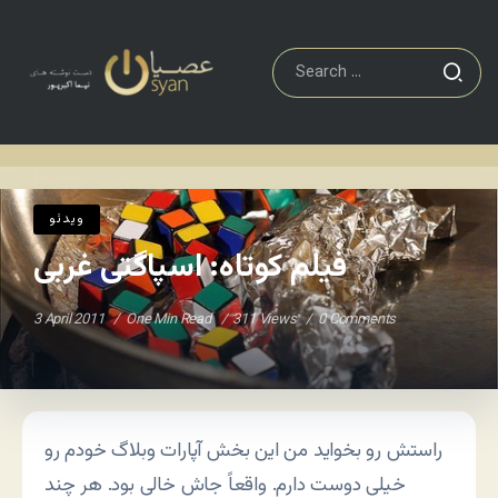
ویدئو
فیلم کوتاه: اسپاگتی غربی
Home
/
/
ویدئو
فیلم کوتاه: اسپاگتی غربی
3 April 2011
One Min Read
311 Views
0 Comments
راستش رو بخواید من این بخش آپارات وبلاگ خودم رو
خیلی دوست دارم. واقعاً جاش خالی بود. هر چند