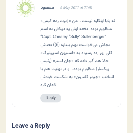
مسعود
6 May 2011 at 21:51
نه بابا اینکاره نیست… من «رابرت زمه کیس»
منظورم بوده، دفعه اولی یه دیلاقی به اسم
“Capt. Chesley “Sully” Sullenberger”
بجاش می‌خواست بهم بندازه :)))) بعدش
کلی زور زده رسیده به «استیون اسپیلبرگ»
حالا هم گیر داده که «جان لستر» (رئیس
پیکسار) منظورم بوده… و در نهایت هم با
انتخاب «جیمز کامرون» به شکست خودش
اذعان کرد
Reply
Leave a Reply