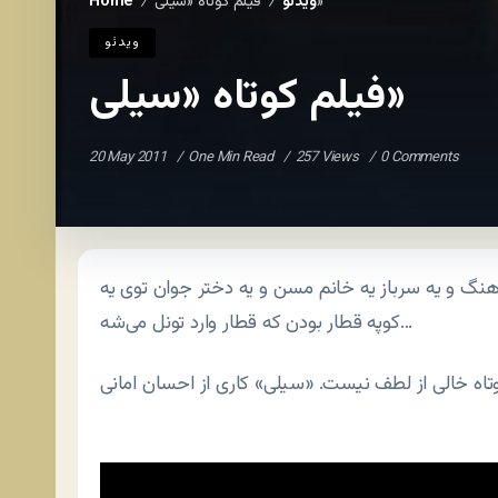
فیلم کوتاه «سیلی»
ویدئو
Home
/
/
ویدئو
فیلم کوتاه «سیلی»
20 May 2011
One Min Read
257 Views
0 Comments
هنگ و یه سرباز یه خانم مسن و یه دختر جوان توی یه
کوپه قطار بودن که قطار وارد تونل می‌شه…
تاه خالی از لطف نیست. «سیلی» کاری از احسان امانی