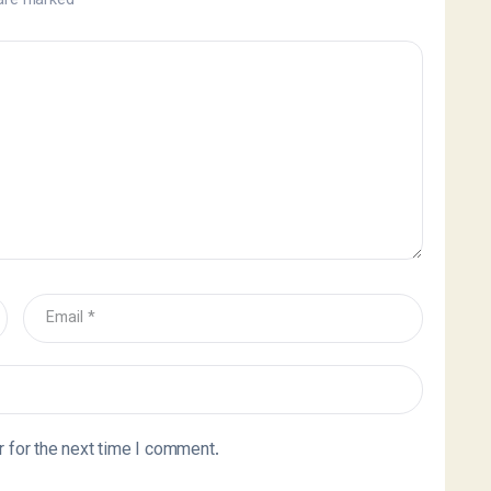
 are marked
*
 for the next time I comment.