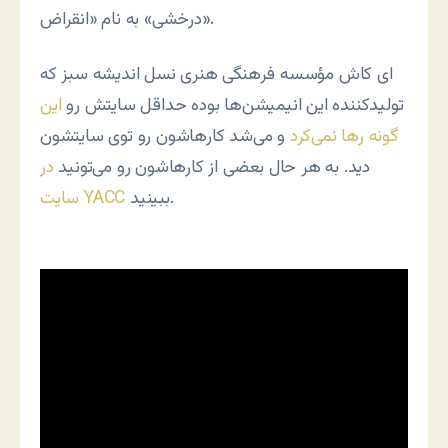
درخشی» به نام «انقراض».
ای کاش مؤسسه فرهنگی هنری نسل اندیشه سبز که
تولیدکننده این انیمیشن‌ها بوده حداقل سایتش رو
این
گونه رها نمی‌کرد
و می‌شد کارهاشون رو توی سایتشون
دید. به هر حال بعضی از کارهاشون رو می‌تونید
در
ببینید.
سایت YACC