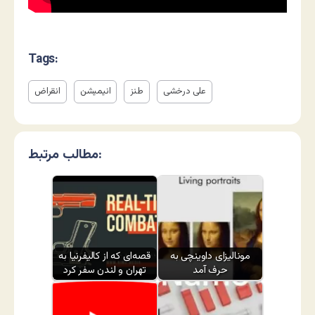
Tags:
علی درخشی
طنز
انیمیشن
انقراض
مطالب مرتبط:
مونالیزای داوینچی به
قصه‌ای که از کالیفرنیا به
حرف آمد
تهران و لندن سفر کرد