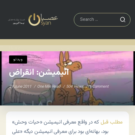
ویدئو
انیمیشن: انقراض
Home
/
/
ویدئو
انیمیشن: انقراض
29 June 2011
One Min Read
504 Views
1 Comment
مطلب قبل
که در واقع معرفی انیمیشن «حیات وحش»
بود، بهانه‌ای بود برای معرفی انیمیشن دیگه «علی