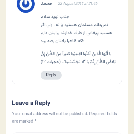
محمد
22 August 2011 at 21:46
جناب نوید سلام
نمی‌دانم مسلمان هستید یا نه- ولی اگر
هستید پیغامی از طرف خداوند برایتان دارم
که ظاهرا یادتان رفته بود!:
يا أَيُّهَا الَّذينَ آمَنُوا اجْتَنِبُوا كَثيراً مِنَ الظَّنِّ إِنَّ
بَعْضَ الظَّنِّ إِثْمٌ وَ “لا تَجَسَّسُوا”…(حجرات ۱۲)
Reply
Leave a Reply
Your email address will not be published.
Required fields
are marked
*