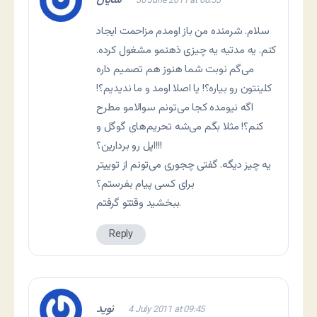
شایان
30 June 2011 at 08:53
سلام. شرمنده من باز اومدم مزاحمت ایجاد
کنم. یه مدتیه یه چیزی ذهنمو مشغول کرده.
می‌گم نوبت شما هنوز هم تصمیم داره
کلینتون رو بیاره؟! یا اصلا اومد و ما ندیدیم؟!
اگه نیومده کجا می‌تونم سوالامو مطرح
کنم؟! مثلا بگم می‌شه تحریم‌های گوگل و
اپل رو بردارین؟!!!
یه چیز دیگه. گفتی چجوری می‌تونم از توییتر
برای کسی پیام بفرستم؟
ببخشید وقتتو گرفتم.
Reply
نوید
4 July 2011 at 09:45