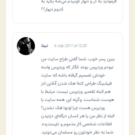
فرمودید به در و دیوار کوبیدم می‌شه بگید به
کدوم دیوار؟؟
نیما
6 July 2011 at 12:20
ببین پسر خوب. شما گفتی طراح سایت من
نبودم وردپرس بوده. انگار که وردپرس واسه
خودش تصمیم گرفته باشه که سایت
فیشینگ طراحی کنه! هک شدن آنلاین ادز
هم البته تقصیر وردپرس نیست. مرتبط با
هوست شماست. وگرنه این همه سایت با
وردپرس هست چرا اونها هک نشدن؟
البته از نظر من یا هر انسان دیگه‌ای دزدیدن
اطلاعات شخصی کار مذموم و ناپسندیده.
شما به نظر خودتون رو مسلمان می‌دونید.