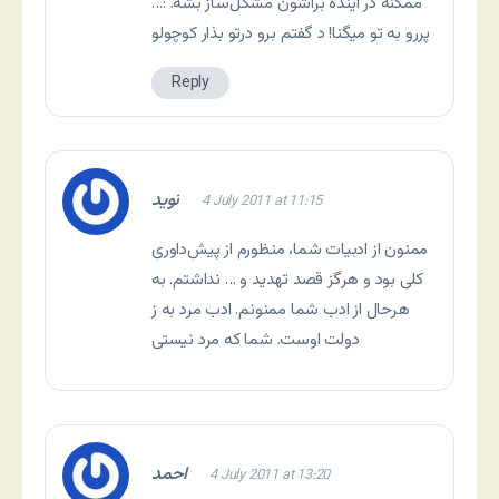
ممکنه در آینده براشون مشکل‌ساز بشه.”:…
پررو به تو میگنا! د گفتم برو درتو بذار کوچولو
Reply
نوید
4 July 2011 at 11:15
ممنون از ادبیات شما، منظورم از پیش‌داوری
کلی بود و هرگز قصد تهدید و … نداشتم. به
هرحال از ادب شما ممنونم. ادب مرد به ز
دولت اوست. شما که مرد نیستی
احمد
4 July 2011 at 13:20