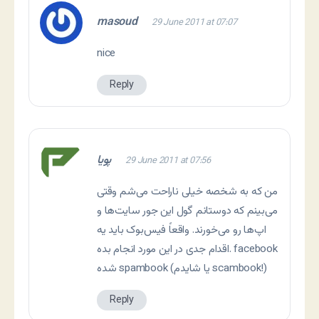
masoud
29 June 2011 at 07:07
nice
Reply
پویا
29 June 2011 at 07:56
من که به شخصه خیلی ناراحت می‌شم وقتی
می‌بینم که دوستانم گول این جور سایت‌ها و
اپ‌ها رو می‌خورند. واقعاً فیس‌بوک باید یه
اقدام جدی در این مورد انجام بده. facebook
شده spambook (یا شایدم scambook!)
Reply