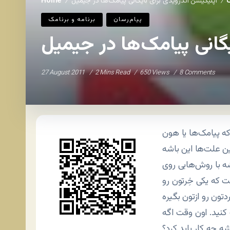
ک
اپلیکیشن اندرویدی برای بایگانی پیامک‌ها در جیمیل
Home
/
/
پیام‌رسان
برنامه و برنامک
گانی پیامک‌ها در جیمیل
27 August 2011
2 Mins Read
650 Views
8 Comments
ه پیامک‌ها یا هون
ین علت‌ها این باشه
ه با روش‌هایی روی
 که یکی خِرتون رو
ک کنید. اون وقت اگه
 چه کار باید کرد؟