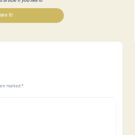
article if you like it!
are It!
 are marked
*