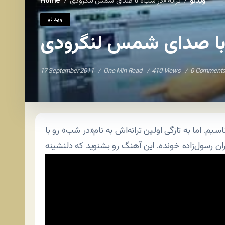
ویدئو
ترانه «در شب» با صدای شمس لنگرودی
Home
/
/
ویدئو
 با صدای شمس لنگرودی
17 September 2011
One Min Read
410 Views
0 Comment
یم. اما به تازگی اولین ترانه‌اش به نام«در شب» رو با