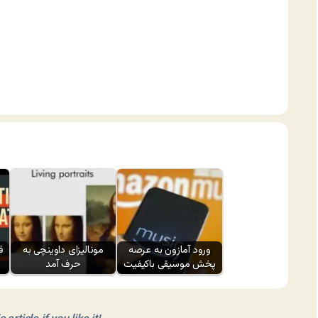
ورود آمازون به عرصه
مونالیزای داوینچی به
ق
پخش موسیقی باکیفیت
حرف آمد