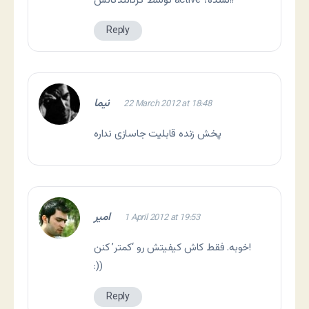
توسط گردانندگانش active نشده؟!!
Reply
نیما
22 March 2012 at 18:48
پخش زنده قابلیت جاسازی نداره
امیر
1 April 2012 at 19:53
خوبه. فقط کاش کیفیتش رو ‘کمتر’ کنن!
:))
Reply