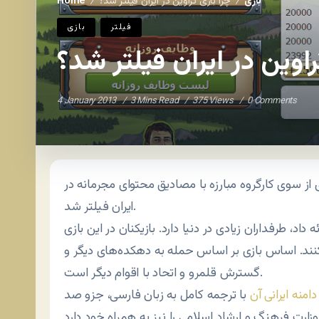
بازی
چرا بازی تراوین در ایران فیلتر شد؟
Home
/
/
فيلتر
بازی
راوین در ایران فیلتر شد؟
4 January 2013
3 Mins Read
375 Views
0 Comments
ی از سوی کارگروه مبارزه با مصادیق محتوای مجرمانه در
ایران فیلتر شد.
ن نسخه خود را ارائه داد، طرفداران زیادی در دنیا دارد. بازیکنان در این بازی
ند. اساس بازی بر اساس حمله به دهکده‌های دیگر و
گسترش قلمرو و اتحاد با اقوام دیگر است.
دامنه ایرانی آن
با ترجمه کامل به زبان فارسی، جزو صد