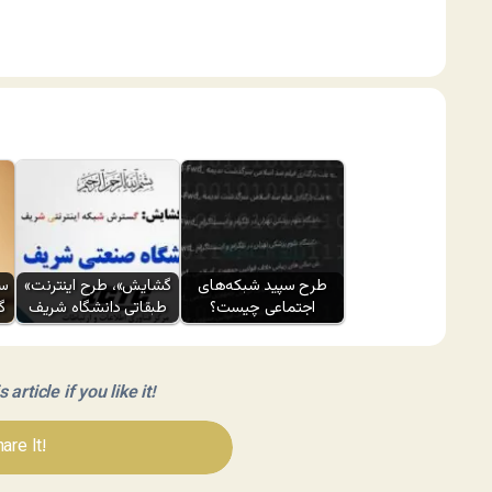
طرح سپید شبکه‌های
«گشایش»، طرح اینترنت
سی
اجتماعی چیست؟
طبقاتی دانشگاه شریف
گ
article if you like it!
are It!