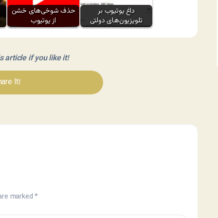
داغ یوتیوب بر
حذف شوخی‌های خشن
تلویزیون‌های دولتی
از یوتیوب
article if you like it!
are It!
 are marked
*