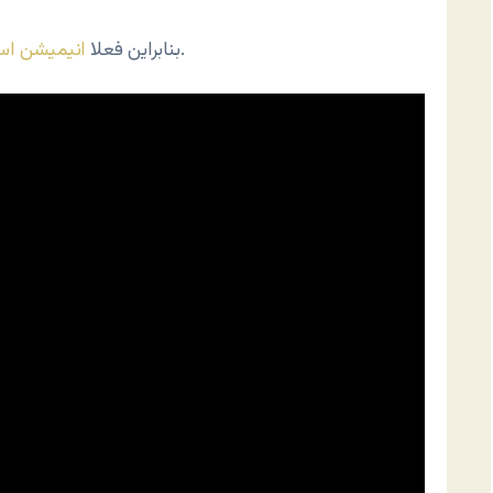
را ببینید که کاری است از امیرعلی حقایقی.
بنابراین فعلا
انیمیشن اس