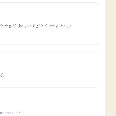
من موندم شما که خارج از ایرانی پول تبلیغ شبکه 
شما زیاد به این چیزها فکر نکن رف
 are marked
*