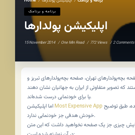
برنامه و برنامک
اپلیکیشن پولدارها
Home
/
/
برنامه و برنامک
اپلیکیشن پولدارها
15 November 2014
One Min Read
772 Views
2 Comments
تند که تصویر متفاوتی از ایران به جهانیان نشان دهند
یا برای خودنمایی درست شده‌اند.
که اتفاقا از ۳ سال پیش روی گوگل مارکت گذاشته شده، طبق توضیح
Most Expensive App
اما اپلیکیشن
خودش هدفی جز خودنمایی ندارد.
ی باید ۱۰۰ پوند بپردازید و در ازایش چیزی جز یک صفحه نخواهید داشت که این متن
در آن نوشته شده است: