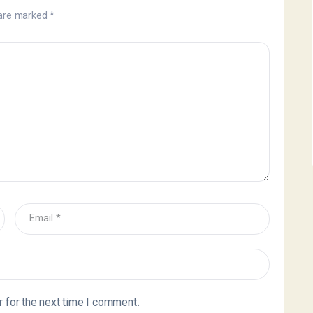
 are marked
*
 for the next time I comment.