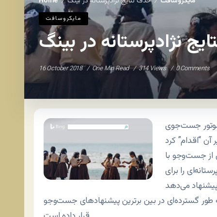
مايکروسافت
حذف نتایج نژادپرستانه در بینگ
Home
/
/
مايکروسافت
یج نژادپرستانه در بینگ
16 October 2018
One Min Read
314 Views
0 Comments
موتور جست‌جوی
از جست‌وجو با
تانه‌ای را برای
 طور گسترده‌ای در بین برترین پیشنهادهای جست‌وجو
قرار داده است.