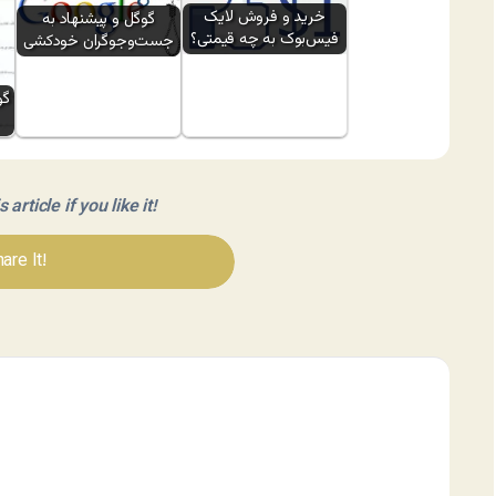
خرید و فروش لایک
گوگل و پیشنهاد به
فیس‌بوک به چه قیمتی؟
جست‌وجوگران خودکشی
گو
article if you like it!
are It!