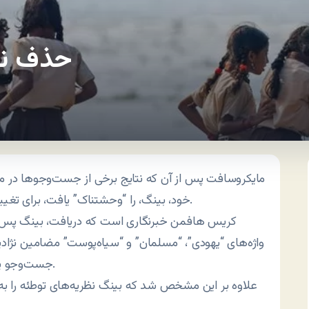
حذف نتا
مایکروسافت پس از آن که نتایج برخی از جست‌وجوها در 
خود، بینگ، را “وحشتناک” یافت، برای تغییر آن “اقدام” کرد.
کریس هافمن خبرنگاری است که دریافت، بینگ پس 
واژه‌های “یهودی”، “مسلمان” و “سیاه‌پوست” مضامین نژادپرس
جست‌وجو پیشنهاد می‌دهد.
علاوه بر این مشخص شد که بینگ نظریه‌های توطئه را به