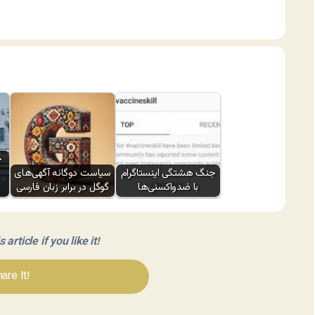
چ
جنگ هشتگی اینستاگرام
سیاست دوگانه آگهی‌های
با ضدواکسنی‌ها
گوگل در برابر زبان فارسی
article if you like it!
are It!