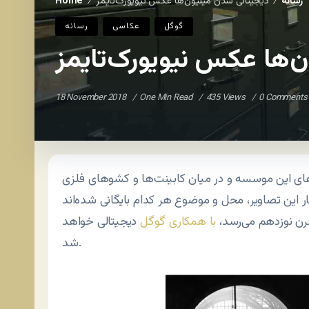
رسانه
دیجیتالی شدن میلیون‌ها عکس نیویورک‌تایمز
Home
/
/
گوگل
عکاسی
رسانه
‌ها عکس نیویورک‌تایمز
18 November 2018
One Min Read
435 Views
0 Comments
یرزمین‌های این موسسه و در میان کابینت‌ها و کشوهای فلزی
 قرن نوزدهم می‌رسد،
با همکاری گوگل
دیجیتالی خواهد
شد.