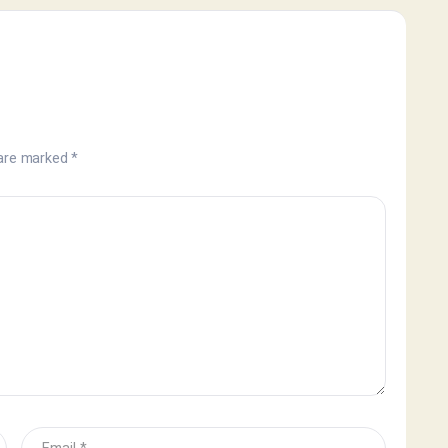
 are marked
*