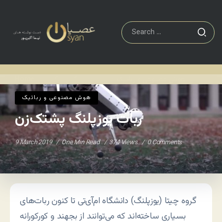
هوش مصنوعی و رباتیک
ربات یوزپلنگ پشتک‌زن
Home
/
/
هوش مصنوعی و رباتیک
ربات یوزپلنگ پشتک‌زن
9 March 2019
One Min Read
374 Views
0 Comments
گروه چیتا (یوزپلنگ) دانشگاه ام‌آی‌تی تا کنون ربات‌های
بسیاری ساخته‌اند که می‌توانند از بجهند و کورکورانه